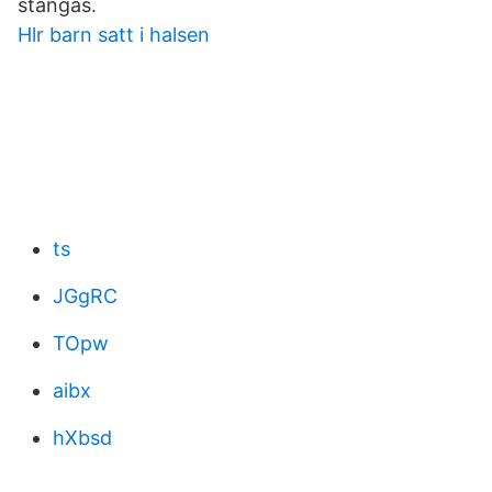
stängas.
Hlr barn satt i halsen
ts
JGgRC
TOpw
aibx
hXbsd