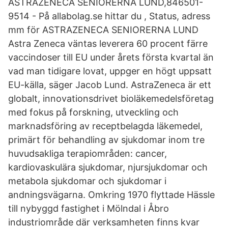
ASTRAZENECA SENIORERNA LUND,846501-
9514 - På allabolag.se hittar du , Status, adress
mm för ASTRAZENECA SENIORERNA LUND
Astra Zeneca väntas leverera 60 procent färre
vaccindoser till EU under årets första kvartal än
vad man tidigare lovat, uppger en högt uppsatt
EU-källa, säger Jacob Lund. AstraZeneca är ett
globalt, innovationsdrivet bioläkemedelsföretag
med fokus på forskning, utveckling och
marknadsföring av receptbelagda läkemedel,
primärt för behandling av sjukdomar inom tre
huvudsakliga terapiområden: cancer,
kardiovaskulära sjukdomar, njursjukdomar och
metabola sjukdomar och sjukdomar i
andningsvägarna. Omkring 1970 flyttade Hässle
till nybyggd fastighet i Mölndal i Åbro
industriområde där verksamheten finns kvar